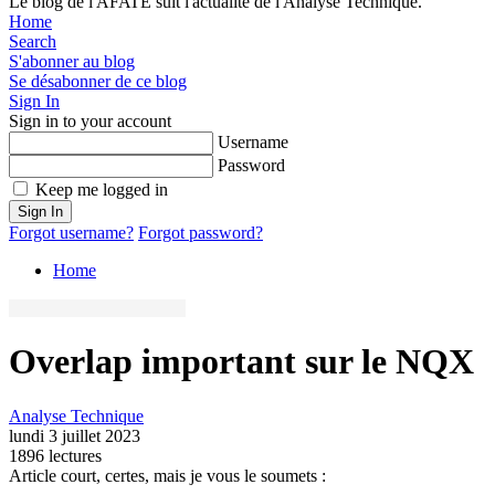
Le blog de l'AFATE suit l'actualité de l'Analyse Technique.
Home
Search
S'abonner au blog
Se désabonner de ce blog
Sign In
Sign in to your account
Username
Password
Keep me logged in
Sign In
Forgot username?
Forgot password?
Home
Overlap important sur le NQX
Analyse Technique
lundi 3 juillet 2023
1896 lectures
Article court, certes, mais je vous le soumets :